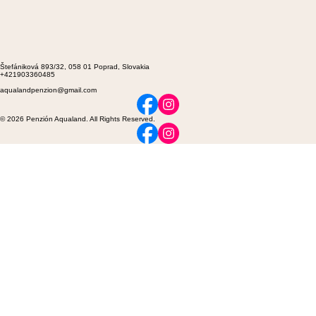
Štefániková 893/32, 058 01 Poprad, Slovakia
+421903360485
aqualandpenzion@gmail.com
© 2026 Penzión Aqualand. All Rights Reserved.