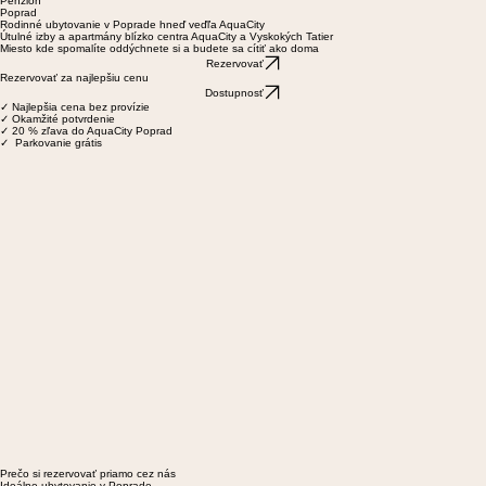
Aqualand
Penzión
Poprad
Rodinné ubytovanie v Poprade hneď veďľa AquaCity
Útulné izby a apartmány blízko centra AquaCity a Vyskokých Tatier
Miesto kde spomalíte oddýchnete si a budete sa cítiť ako doma
Rezervovať
Rezervovať za najlepšiu cenu
Dostupnosť
✓ Najlepšia cena bez provízie
✓ Okamžité potvrdenie
✓ 20 % zľava do AquaCity Poprad
✓ Parkovanie grátis