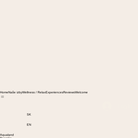
Home
Naše izby
Wellness / Relax
Experiences
Reviews
Welcome
Log In
SK
EN