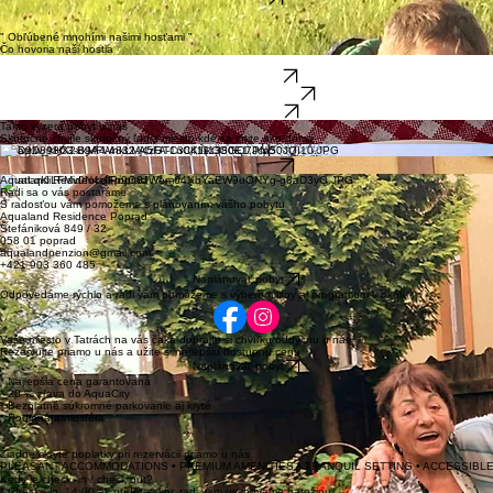
* ideálne pre hlbší oddych
Rezervovať
Najlepšia cena priamo u nás
Chvíle na ktorých záleži
" Obľúbené mnohími našimi hosťami "
Čo hovoria naši hostia
Skutočné pocity ľudí ktorí strávili u nás svoj pobyt
Zobrazit recenzie
Zdieľať svoju skúsenosť
Rezervovať pobyt
Takto vyzerá pobyt u nás
Skutočné chvíle skutočný ľudia miesto kde sa cítite ako doma
Hostia k nám nechodia len bývať vracajú sa pre ten pocit
Zažit tento pocit
Aqualand Residence Poprad
Radi sa o vás postaráme
S radosťou vám pomožeme s plánovaním vášho pobytu
Aqualand Residence Poprad
Štefániková 849 / 32
058 01 poprad
aqualandpenzion@gmail.com
+421 903 360 485
Naplánovať pobyt
Odpovedáme rýchlo a radi vám pomôžeme s výberom izby aj programom v okolí
Vaše miesto v Tatrách na vás čaká doprajte si chvíľku oddychu u nás
Rezervujte priamo u nás a užite si najlepšiu dostupnú cenu
Naplánovať pobyt
* Najlepšia cena garantovaná
* 20 % zľava do AquaCity
* Bezplatné súkromné parkovanie aj kryté
* Rodinná atmosféra
Žiadne skryté poplatky pri rezervácii priamo u nás