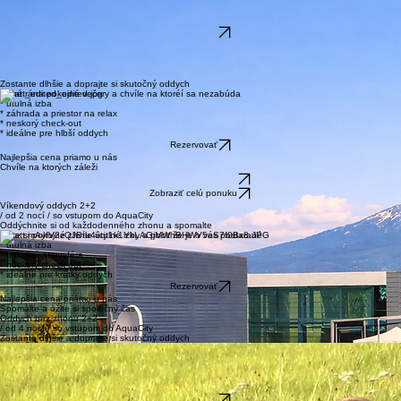
Užite si pokojné chvíle útulné izby a pocit že je o vás postarané
* útulná izba
* pokojná atmosféra
* neskorý check-out
* ideálne pre krátky oddych
Rezervovať
Najlepšia cena priamo u nás
Spomalte a užite si spoločný čas
Oddych bez zhonu 2+1 osoba
/ od 4 nocí / so vstupom do AquaCity
Zostante dlhšie a doprajte si skutočný oddych
Tiché rána pokojné večery a chvíle na ktoréí sa nezabúda
* útulná izba
* záhrada a priestor na relax
* neskorý check-out
* ideálne pre hlbší oddych
Rezervovať
Najlepšia cena priamo u nás
Chvíle na ktorých záleži
Zobraziť celú ponuku
Zobraziť celú ponuku
Víkendový oddych 2+2
/ od 2 nocí / so vstupom do AquaCity
Oddýchnite si od každodenného zhonu a spomalte
Užite si pokojné chvíle útulné izby a pocit že je o vás postarané
* útulná izba
* pokojná atmosféra
* neskorý check-out
* ideálne pre krátky oddych
Rezervovať
Najlepšia cena priamo u nás
Spomalte a užite si spoločný čas
Oddych bez zhonu 2+2
/ od 4 nocí / so vstupom do AquaCity
Zostante dlhšie a doprajte si skutočný oddych
Tiché rána pokojné večery a chvíle na ktoréí sa nezabúda
* útulná izba
* záhrada a priestor na relax
* neskorý check-out