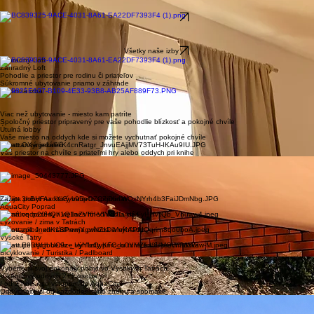
Naše izby a apartmány v Poprade
V každej izbe sa cítite ako doma .. rôzne izby rovnaký pocit
Apartmán 1 spálňa
Priestor pre spoločné chvíle a rodinu
Všetky naše izby
Ideálna pre pári či jednotlivcov
Všetky naše izby
Záhradný Loft
Záhradný Loft
Pohodlie a priestor pre rodinu či priateľov
Súkromné ubytovanie priamo v záhrade
Rodinná izba
Viac než ubytovanie - miesto kam patríte
Spoločný priestor pripravený pre vaše pohodlie blízkosť a pokojné chvíle
Útulná lobby
Vaše miesto na oddych kde si možete vychutnať pokojné chvíle
Priestranná jedáleň
Váš priestor na chvílle s priateľmi hry alebo oddych pri knihe
Spoločná kuchynka
Váš priestor kde si môžete pripraviť vlastné jedlo
Nakoniec je to vždy o maličkostiach ktoré tvoria pocit spomienku
Detský kútik
Malá detská izba pre najmenších kde sa možu hrať objavovať tvoriť
Zažijte pobyt na ktorý budete spomínať
AquaCity Poprad
Termálne bazény / wellnes hneď vedľa nás
Lyžovanie / zima v Tatrách
Lyžovanie sneh nádherna príroda a výhľady
Vysoké Tatry
Objavujte dych berúce výhľady prírodu turistika či prechádzka
Bicyklovanie / Turistika / Padlboard
Perfektný štatrovací bod pre všetkých
Vyberte si svoj dokonalý pobyt vo Vysokých Tatrách
Víkendový oddych 2+1 osoba
/ od 2 nocí / so vstupom do AquaCity
Oddýchnite si od každodenného zhonu a spomalte