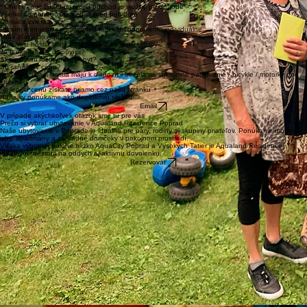
PLEASANT ACCOMMODATIONS • PREMIUM AMENITIES • TRANQUIL SETTING • ACCESSIBLE
Kedy je check -in / check out?
* Check - in 14:00 ak prídete skôr, radi vám uschováme batožinu
* Check - out 10:00 neskorší odchod je možný po dohode
Všetko čo potrebujete vediet pred pobytom
Domáce zvieratá?
Prosím kontaktujte nás vopred radi vám odpovieme individuálne
Máte zľavu do AquaCity?
Áno naší hostia majú 20% zľavu na všetky vstupy
Je parkovanie k dispoyícii?
Ako môžem rezervovať pobyt?
Sú raňajky v cene?
Áno všetci naši hostia majú k dispozícii bezplatné súkromné parkovanie / bicykle / motorky pod
strechou
Najlepšiu cenu získate priamo cez našu stránku
Raňajky ponúkame ako doplnkovú službu
Email
V prípade akýchkoľvek otázok sme tu pre vás
Prečo si vybrať ubytovanie v Aqualand Residence Poprad
Naše ubytovanie v Poprade je ideálne pre páry, rodiny aj skupiny priateľov. Ponúkame moderné
izby, apartmány a záhradné domčeky v pokojnom prostredí.
Vďaka výbornej polohe blízko AquaCity Poprad a Vysokých Tatier je Aqualand Residence
ideálnym miestom na oddych aj aktívnu dovolenku.
Rezervovať