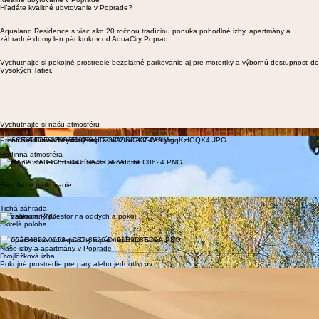
Prečo si rezervovať priamo cez nás
Ideálne ubytovanie v Poprade
Hľadáte kvalitné ubytovanie v Poprade?
Aqualand Residence s viac ako 20 ročnou tradíciou ponúka pohodlné izby, apartmány a
záhradné domy len pár krokov od AquaCity Poprad.
Vychutnajte si pokojné prostredie bezplatné parkovanie aj pre motortky a výbornú dostupnosť do
Vysokých Tatier.
Vychutnajte si našu atmosféru
Miesto kde možete byť sami sebou
Prečo si Aqualand zamilujete
Rodinná atmosféra
U nás nie ste len hosťia cítite sa ako doma
Bezplatné parkovanie
Pohodlné parkovanie bez stresu priamo pri penzióne
Tichá záhrada
Váš súkromný priestor na oddych a pokoj
Skvelá poloha
Len pár krokov od AquaCity a pár minút od Tatier
Naše izby a apartmány v Poprade
Dvojlôžková izba
Pokojné prostredie pre páry alebo jednotlivcov
Rôzne izby rovnaký pocit
Útulná dvojlôžková izba